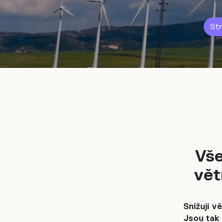
Str
Vše
vět
Snižují v
Jsou tak 