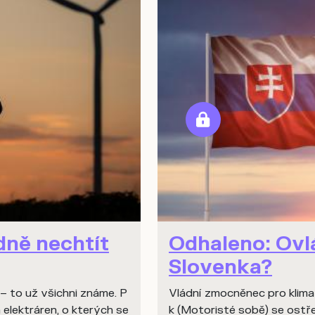
dně nechtít
Odhaleno: Ovl
Slovenka?
 – to už všichni známe. P
Vládní zmocněnec pro klimat
 elektráren, o kterých se
k (Motoristé sobě) se ostře