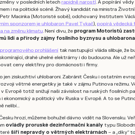
 změny v posledních letech
rapidně narostl
. A popírání vědy
em i na politické scéně. Žhavý kandidát na ministra Životn
 Petr Macinka (Motoristé sobě), odchovaný Institutem Václ
vním sponzorem je uhlobaron Pavel Tykač
),
popírá vědecká 
ka na změnu klimatu
. Není divu, že
program Motoristů zast
mů lidí a přírody zájmy fosilního byznysu a uhlobaron
 programového prohlášení
tak nastupující vláda slibuje, že 
komírající, drahé uhelné elektrárny i do budoucna. Ale už neř
vat ceny elektřiny pro domácnosti i firmy.
o jen ziskuchtiví uhlobaroni. Zabránit Česku i ostatním evr
ozvoji větrné energetiky je také v zájmu Putinova režimu. V
 v Evropě totiž snižují naši závislost na ruských fosilních pa
i ekonomický a politický vliv Ruska v Evropě. A to se Putin
ě nelíbí…
Česku hrozí, můžeme bohužel dávno vidět na Slovensku. Veř
tam
ovládly proruské dezinformační kanály
typu Slobod
které
šíří nepravdy o větrných elektrárnách
– a „díky“ t