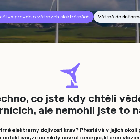
ašlivá pravda o větrných elektrárnách
Větrné dezinform
chno, co jste kdy chtěli věd
rnících, ale nemohli jste to na
ětrné elektrárny dojivost krav? Přestává v jejich okolí
neefektivní, že se nikdy nevrátí energie, kterou vloží