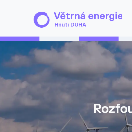
Přejít k hlavnímu obsahu
Větrná energie
Hnutí DUHA
Rozfou