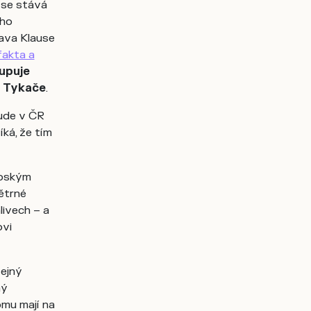
 se stává
ího
ava Klause
fakta a
upuje
a Tykače
.
bude v ČR
íká, že tím
opským
ětrné
livech – a
ovi
ejný
ný
omu mají na