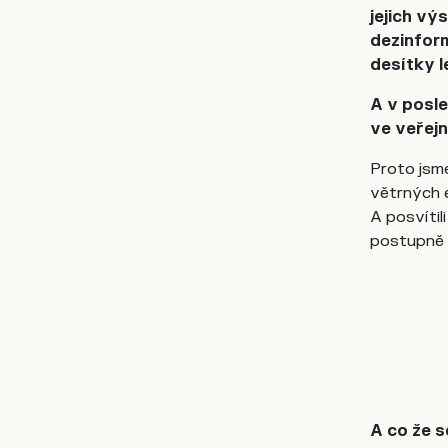
jejich vý
dezinform
desítky 
A v posle
ve veřej
Proto jsme
větrných e
A posvítil
postupně p
A co že s