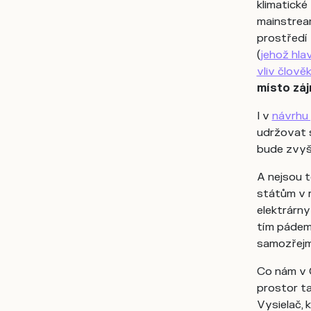
klimatické
mainstream
prostředí
(
jehož hla
vliv člově
místo záj
I v
návrhu
udržovat s
bude zvyšo
A nejsou t
státům v r
elektrárny
tím pádem 
samozřejm
Co nám v 
prostor 
Vysielač, 