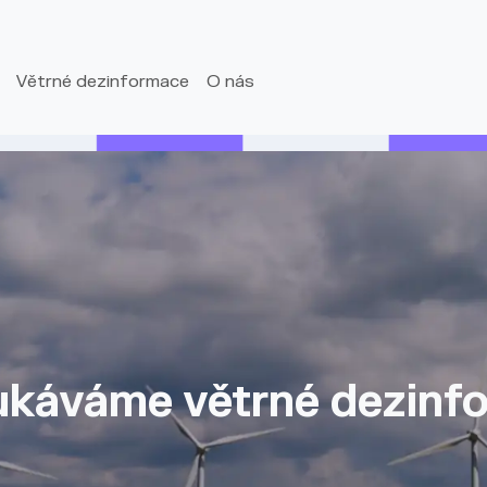
Větrné dezinformace
O nás
káváme větrné dezinf