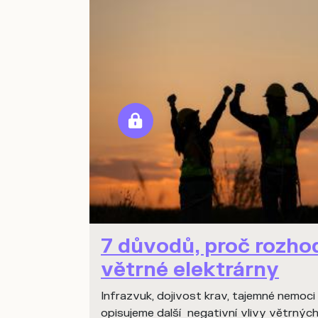
7 důvodů, proč rozho
větrné elektrárny
Infrazvuk, dojivost krav, tajemné nemoci
opisujeme další negativní vlivy větrných