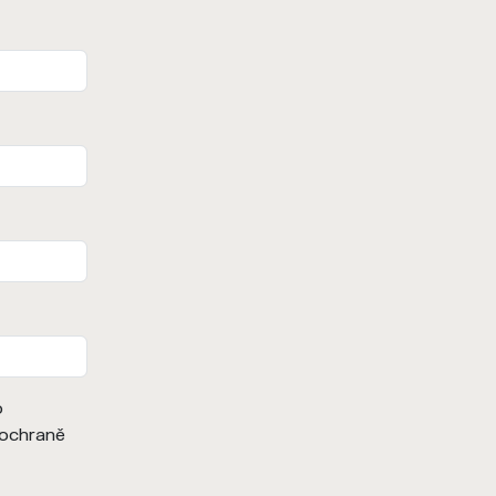
Zaškrtnutím pole udělujete Hnutí DUHA (IČ 15547779) 
o
 ochraně