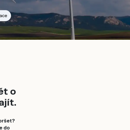
ace
ět o
jít.
 pršet?
me do