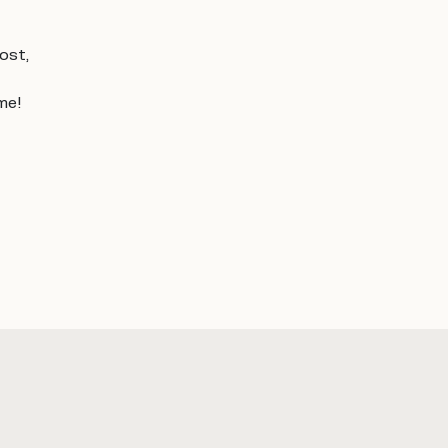
ost,
me!