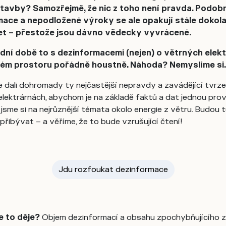
stavby? Samozřejmě, že nic z toho není pravda. Podob
ace a nepodložené výroky se ale opakují stále dokola
let – přestože jsou dávno vědecky vyvrácené.
dní době to s dezinformacemi (nejen) o větrných elek
ném prostoru pořádně houstně. Náhoda? Nemyslíme si.
 dali dohromady ty nejčastější nepravdy a zavádějící tvrze
lektrárnách, abychom je na základě faktů a dat jednou prov
i jsme si na nejrůznější témata okolo energie z větru. Budou 
řibývat – a věříme, že to bude vzrušující čtení!
Jdu rozfoukat dezinformace
e to děje?
Objem dezinformací a obsahu zpochybňujícího 