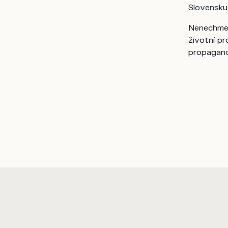
Slovensku 
Nenechme t
životní pr
propagand