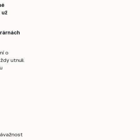
né
 už
trárnách
ní o
ždy utnuli.
tu
závažnost